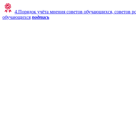
4.Порядок учёта мнения советов обучающихся, советов р
обучающихся
подпись